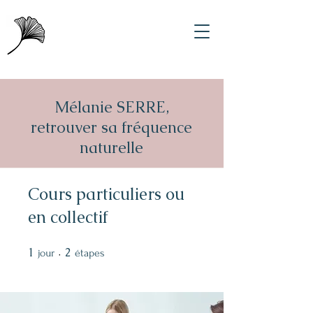
Mélanie SERRE,
retrouver sa fréquence
naturelle
Cours particuliers ou
en collectif
1
1 jour
2
2 étapes
jour
étapes