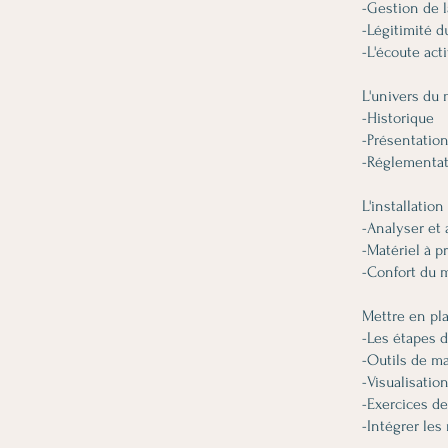
-Gestion de l
-Légitimité 
-L'écoute act
L'univers du
-Historique
-Présentatio
-Réglementa
L'installation
-Analyser et 
-Matériel à p
-Confort du 
Mettre en pl
-Les étapes 
-Outils de m
-Visualisatio
-Exercices de
-Intégrer le