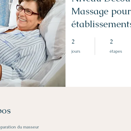
Massage pour 
établissement
2 jours
2 étapes
2
2
jours
étapes
pos
réparation du masseur