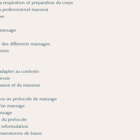
a respiration et préparation du corps
du professionnel masseur
ive
 massage
n des différents massages
tions
adapter au contexte
révoir
massé et du masseur
ace un protocole de massage
d'un massage
assage
n du protocole
 reformulation
s manœuvres de bases