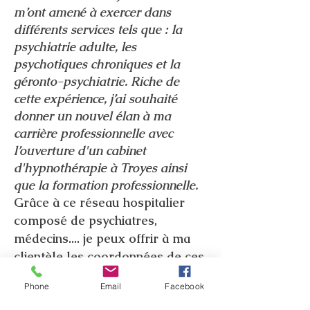
m’ont amené à exercer dans
différents services tels que : la
psychiatrie adulte, les
psychotiques chroniques et la
géronto-psychiatrie. Riche de
cette expérience, j’ai souhaité
donner un nouvel élan à ma
carrière professionnelle avec
l’ouverture d'un cabinet
d'hypnothérapie à Troyes ainsi
que la formation professionnelle.
Grâce à ce réseau hospitalier
composé de psychiatres,
médecins.... je peux offrir à ma
clientèle les coordonnées de ces
professionnels de santé pour un
Phone
Email
Facebook
suivi complémentaire si