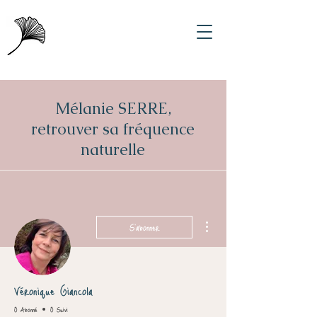
Mélanie SERRE,
retrouver sa fréquence
naturelle
Plus d'actions
S'abonner
Véronique Giancola
0 Abonné
0 Suivi