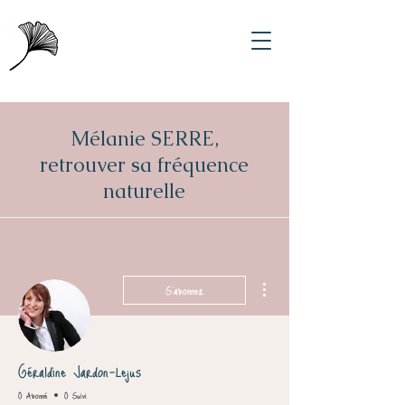
Mélanie SERRE,
retrouver sa fréquence
naturelle
Plus d'actions
S'abonner
Géraldine Jardon-Lejus
0 Abonné
0 Suivi