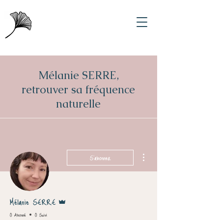
Mélanie SERRE,
retrouver sa fréquence
naturelle
Plus d'actions
S'abonner
Administrateur
Mélanie SERRE
0 Abonné
0 Suivi