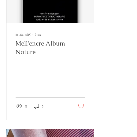
25 déc. 2024
∙
0
min
Mell'encre Album
Nature
32
0