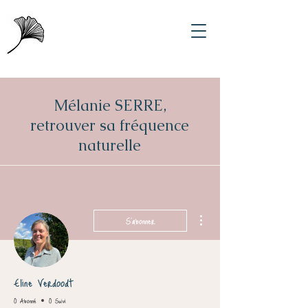
Mélanie SERRE,
retrouver sa fréquence
naturelle
Plus d'actions
S'abonner
Eline Verdoodt
0 Abonné
0 Suivi